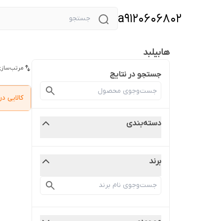
a9120606802
هابیلبد
مرتب‌سازی
جستجو در نتایج
کالایی 
دسته‌بندی
برند